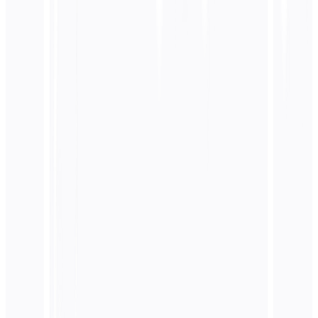
كم من الوقت يستغرق رؤية النتائج من تحسين محركات
البحث متعدد اللغات؟
هل يمكن لـ MultiLipi أتمتة تطبيق hreflang الخاص
بي؟
هل يجب أن أستخدم الدلائل الفرعية أو النطاقات الفرعية
للغات المختلفة؟
ماذا يحدث إذا كان لدي محتوى مكرر عبر إصدارات
اللغات؟
كيف تؤثر تحسينات محركات البحث متعددة اللغات على
ميزانية الزحف لموقعي؟