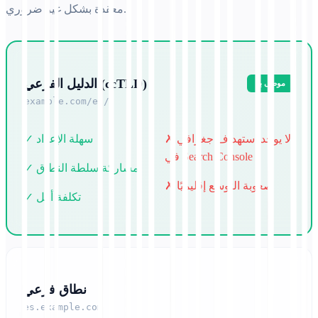
معقدة بشكل غير ضروري.
الدليل الفرعي (ccTLD)
موصى به
example.com/es/
✗ لا يوجد استهداف جغرافي
✓ سهلة الإعداد
في Search Console
✓ مشاركة سلطة النطاق
✗ صعوبة التوسع إقليميًا
✓ تكلفة أقل
نطاق فرعي
es.example.com