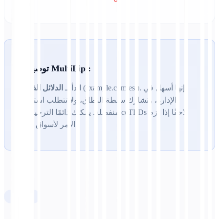
💡 توصية MultiLipi:
(example.com/es/). إنها أسهل في
ابدأ بـ
الدلائل الفرعية
الإدارة، وتشارك سلطة النطاق، ولا تتطلب استضافة
منفصلة. يمكنك دائمًا الترحيل إلى ccTLDs لاحقًا إذا لزم
الأمر لأسواق معينة.
الفصل 4