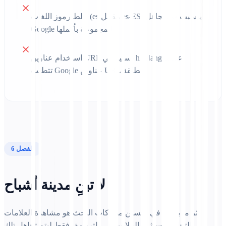
خلط رموز اللغات (es مقابل es-ES) يتسبب في تجاهل
Google للمجموعة بأكملها
استخدام عناوين URL نسبية في hreflang عندما
تتطلب Google عناوين URL مطلقة
الفصل 6
لا تبنِ مدينة أشباح
أكثر ما يحزن في تحسين محركات البحث هو مشاهدة العلامات
التجارية تستثمر الملايين في الترجمة، فقط ليتم تجاهل تلك