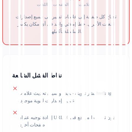
علامات
الصفحات
اللغات
تحتاج كل صفحة إلى علامات تشير إلى جميع إصدارات
اللغات الأخرى. خطأ إملائي واحد في أي مكان يكسر
السلسلة بأكملها.
نقاط الفشل الشائعة:
نشر تدوينة جديدة ونسيان تحديث علامات hreflang
على 4 إصدارات لغوية موجودة
إعادة توجيه عنوان URL دون تحديث المراجع في 10
صفحات أخرى