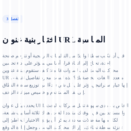
الفصل 3
اختيار بنية عنوان URL المناسبة
قبل أن تكتب سطرًا واحدًا من التعليمات البرمجية أو تترجم صفحة
واحدة، تحتاج إلى اتخاذ قرار أساسي سيؤثر على أداء تحسين
محركات البحث لديك لسنوات قادمة: كيف ستقوم ببنية عناوين
URL متعددة اللغات الخاصة بك؟ هذه ليست مجرد تفاصيل تقنية -
إنها خيار استراتيجي يؤثر على كل شيء بدءًا من توزيع سلطة النطاق
إلى ثقة المستخدم وتخصيص ميزانية الزحف.
يحدد هيكل عنوان URL الخاص بك مدى سهولة تنقل محركات البحث
والمستخدمين في موقعك متعدد اللغات. هناك ثلاثة أساليب شائعة،
لكل منها مفاضلات محددة. يمكن أن يؤدي الاختيار الخاطئ إلى
تجزئة سلطة نطاقك، وإرباك محركات البحث، وجعل إدارة الموقع