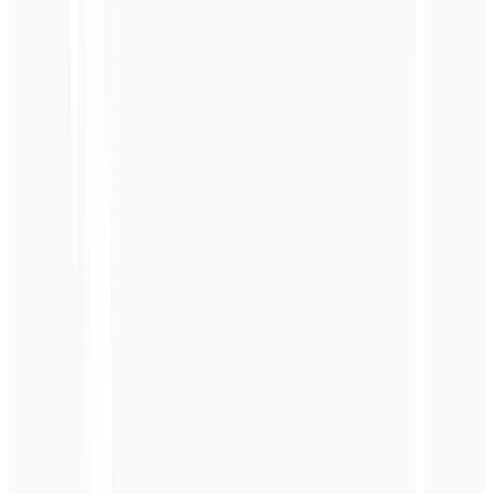
تحسين محرك البحث
احصل على مقتطفات مميزة ونتائج بحث صوتي
تعرف على المزيد
تحسين LLM
جهز بياناتك لتدريب واسترجاع الذكاء الاصطناعي