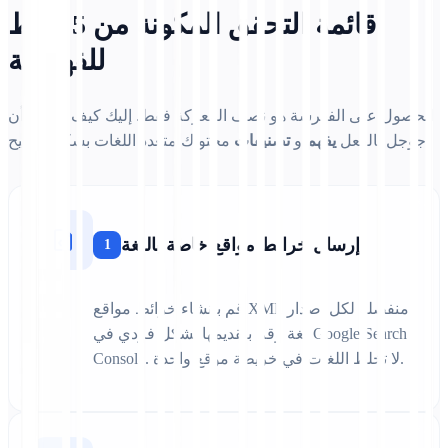
قائمة التحقق المكونة من 5 نقاط
للفهرسة
الحصول على الفهرسة هو نصف المعركة فقط. إليك كيف تضمن أن
محتواك متعدد اللغات بشكل صحيح.
جوجل بالفعل
يفهم
و
تصنيفات
إرسال خرائط مواقع خاصة باللغة
1
قم بإنشاء خرائط مواقع XML منفصلة لكل إصدار
لغة وقم بتقديمها بشكل فردي في Google Search
Console. لا تخلط اللغات في خريطة موقع واحدة.