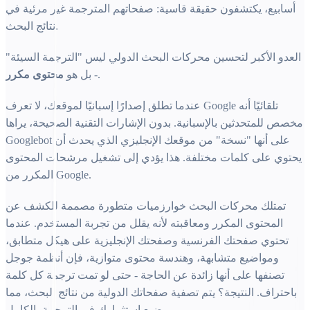
أسابيع، يكتشفون حقيقة قاسية: صفحاتهم المترجمة غير مرئية في
نتائج البحث.
العدو الأكبر لتحسين محركات البحث الدولي ليس "الترجمة السيئة"
.
- بل هو
محتوى مكرر
عندما تطلق إصدارًا إسبانيًا لموقعك، لا تعرف Google تلقائيًا أنه
مخصص للمتحدثين بالإسبانية. بدون الإشارات التقنية الصحيحة، يراها
Googlebot على أنها "نسخة" من موقعك الإنجليزي الذي يحدث أن
يحتوي على كلمات مختلفة. هذا يؤدي إلى تشغيل مرشحات المحتوى
المكرر من Google.
تمتلك محركات البحث خوارزميات متطورة مصممة للكشف عن
المحتوى المكرر ومعاقبته لأنه يقلل من تجربة المستخدم. عندما
تحتوي صفحتك الفرنسية وصفحتك الإنجليزية على هيكل متطابق،
ومواضيع متشابهة، وهندسة محتوى متوازية، فإن أنظمة جوجل
تصنفها على أنها زائدة عن الحاجة - حتى لو تمت ترجمة كل كلمة
باحتراف. النتيجة؟ يتم تصفية صفحاتك الدولية من نتائج البحث، مما
يضيع استثمارك في الترجمة بالكامل.