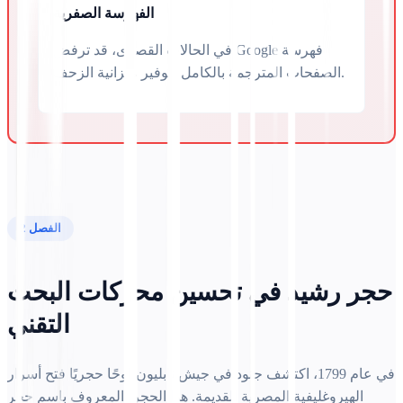
الفهرسة الصفرية
في الحالات القصوى، قد ترفض Google فهرسة
الصفحات المترجمة بالكامل لتوفير ميزانية الزحف.
الفصل 2
حجر رشيد في تحسين محركات البحث
التقني
في عام 1799، اكتشف جنود في جيش نابليون لوحًا حجريًا فتح أسرار
الهيروغليفية المصرية القديمة. هذا الحجر، المعروف باسم حجر