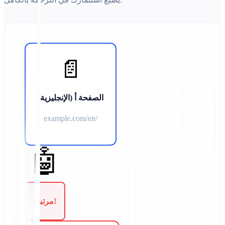
📄
الصفحة أ (الإنجليزية)
example.com/en/
🤖
مرتبك!