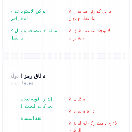
✗ تُعامل كموقع منفصل
✓ يمكن الاستهداف
بواسطة جوجل
الجغرافي
✗ لا توجد سلطة نطاق
✓ سهلة الاستضافة بشكل
مشتركة
منفصل
نطاق رمز الدولة
example.es
✗ مكلف
✓ إشارة قوية لتحسين
محركات البحث المحلية
✗ إدارة معقدة
✓ ثقة المستخدم
✗ لا توجد مشاركة لسلطة
النطاق