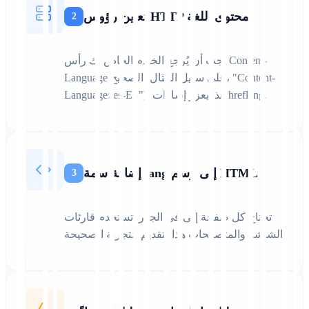
تعيين رؤوس HTTP لمحتوى اللغة
2
يجب أن يُرجع الخادم الخاص بك رأس Content-
Language الصحيح (على سبيل المثال، "Content-
Language: es-ES"). هذا يعزز إشارات hreflang.
إضافة سمة lang إلى وسم HTML
3
تحتاج كل صفحة إلى في الجذر. تستخدم قارئات
الشاشة والمتصفحات هذا لتقديم التجربة الصحيحة.