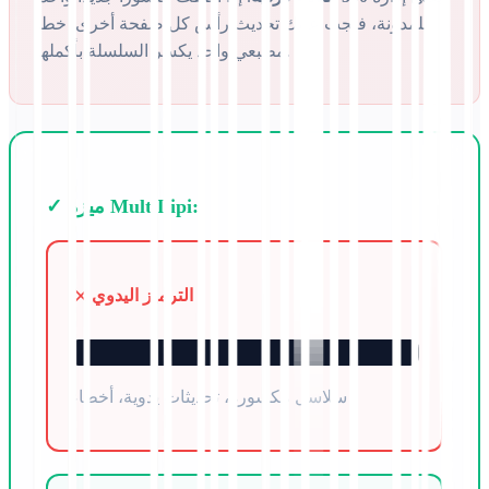
للمدونة، فيجب عليك تحديث رأس كل صفحة أخرى. خطأ
مطبعي واحد يكسر السلسلة بأكملها.
✓ ميزة MultiLipi:
الترميز اليدوي
سلاسل مكسورة، تحديثات يدوية، أخطاء