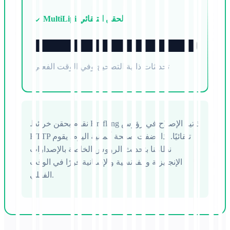
MultiLipi الحقن التلقائي
تحديثات ذاتية التصحيح وفي الوقت الفعلي
نقوم بحقن خرائط Hreflang ذاتية الإصلاح في رؤوس
HTTP تلقائيًا. إذا أضفت صفحة ألمانية اليوم، يقوم
نظامنا بتحديث الرؤوس الخاصة بالإصدارات
الإنجليزية والفرنسية والإسبانية فورًا في الوقت
الفعلي.