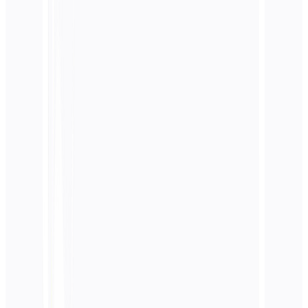
تحسين المحرك التوليدي
احصل على استشهاد من ChatGPT و Gemini ومحركات
بحث الذكاء الاصطناعي
تعرف على المزيد