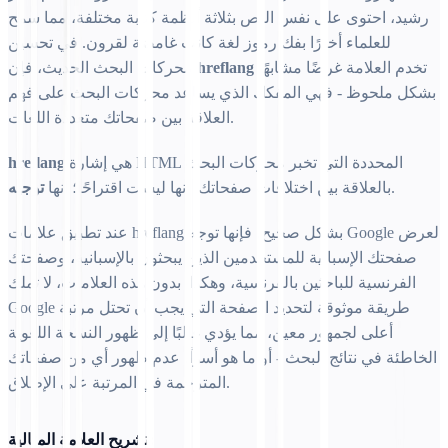
رشيد، احتوى على نفس النص بثلاثة أنظمة كتابة مختلفة، مما سمح
للعلماء أخيرًا بفك رموز لغة كانت غامضة لقرون. في تحسين
تخدم العلامة غرضًا مشابهًا
hreflang
محركات البحث الحديث، فإن
بشكل ملحوظ - فهي المفكك الذي يساعد محركات البحث على فهم
العلاقة بين صفحاتك متعددة اللغات.
هي إشارة HTML المحددة التي تخبر محركات البحث
hreflang
.
بالعلاقة بين اختلافات صفحاتك. إنها ليست اقتراحًا؛ إنها
توجيه
عند تطبيق علامات hreflang بشكل صحيح، فإنها توجه Google لعرض
صفحتك الإسبانية للمستخدمين الذين يبحثون بالإسبانية، وصفحتك
الفرنسية للباحثين بالفرنسية، وهكذا. بدون هذه العلامات، لا تملك
Google طريقة موثوقة لتحديد الصفحة التي يجب أن تحتل مرتبة
أعلى لجمهور معين، مما يؤدي غالبًا إلى ظهور النسخة اللغوية
الخاطئة في نتائج البحث - أو ما هو أسوأ، عدم ظهور أي من صفحاتك
المترجمة في المرتبة على الإطلاق.
تشريح العلامة المثالية: