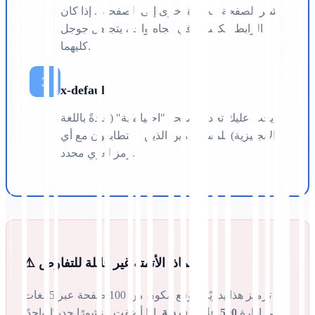
تشير الصفحة ب مرة أخرى إلى الصفحة أ. إذا كان
الرابط مكسورًا في اتجاه واحد، يتجاهل جوجل
كليهما.
3
x-default
يجب عليك تحديد صفحة "احتياطية" (عادةً باللغة
الإنجليزية) للمستخدمين الذين لا يتطابقون مع أي
رمز لغوي محدد.
⚠️ لماذا الأتمتة غير قابلة للتفاوض:
ترميز هذا يدويًا لموقع مكون من 100 صفحة عبر 5 لغات
يعني إدارة
500 علامة فردية
. إذا أضفت منشورًا جديدًا واحدًا