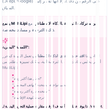
(DeepL/Google). على الرغم من دقتها، إلا أنها تفتقر إلى
السياق.
يجمع MultiLipi بين محركات الترجمة بالذكاء الاصطناعي
مع
.
ذاكرة الترجمة
و
مسارد مخصصة
اللمسة "البشرية":
الخاص بنا
اقتراحات محتوى الذكاء الاصطناعي
تعمل الميزة كمحرر
أصلي يجلس بجانبك. إذا بدا الترجمة آلية، يمكنك تمييزها وطلب من
MultiLipi:
"اجعل هذا أكثر ودية"
"تقصير لواجهة مستخدم الهاتف المحمول"
"استخدم نبرة أكثر رسمية"
"ترجمة للهجة الإقليمية"
هذا يوفر عليك 10 أضعاف الوقت مقارنة بعملية التحرير اليدوية لـ Weglot.