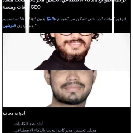
اللغات ومنصة GEO
تم تصميم MultiLipi لتوفير الوقت لك، حتى تتمكن من التوسع
عالميًا
بدون
."
عناء يدوي
التوطين
Dewang Bhardwaj
شريك مؤسس @MultiLipi
كونال سينغ شيخاوات
شريك مؤسس @MultiLipi
أدوات مجانية
أداة عدد الكلمات
محلل تحسين محركات البحث بالذكاء الاصطناعي