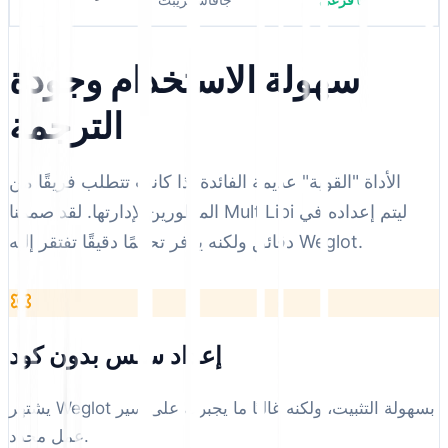
سهولة الاستخدام وجودة
الترجمة
الأداة "القوية" عديمة الفائدة إذا كانت تتطلب فريقًا من
المطورين لإدارتها. لقد صممنا MultiLipi ليتم إعداده في
دقائق ولكنه يوفر تحكمًا دقيقًا تفتقر إليه Weglot.
إعداد سلس بدون كود
يشتهر Weglot بسهولة التثبيت، ولكنه غالبًا ما يجبرك على سير
عمل محدد.