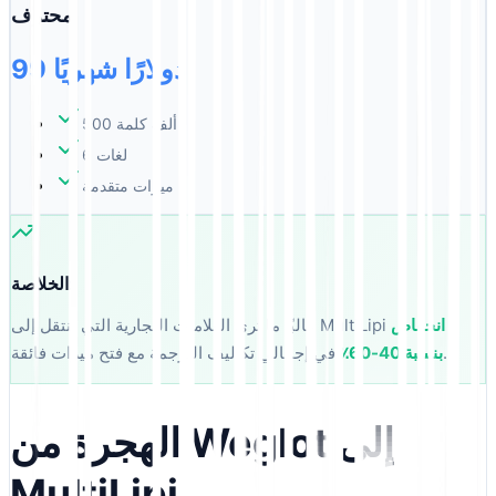
محترف
99 دولارًا شهريًا
500 ألف كلمة
6 لغات
ميزات متقدمة
الخلاصة:
انخفاض
غالبًا ما ترى العلامات التجارية التي تنتقل إلى MultiLipi
في إجمالي تكاليف الترجمة مع فتح ميزات فائقة.
بنسبة 40-60٪
الهجرة من Weglot إلى
MultiLipi