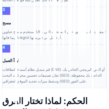
3
مسح
استخدم ماسح عناوين URL المفقودة لدينا للعثور على الصفحات التي
ربما فاتها Weglot أو فشل في فهرستها.
4
ابدأ العمل
قم بتبديل نظام أسماء النطاقات (DNS) أو النص البرمجي الخاص بك.
تظل تصنيفات تحسين محركات البحث (SEO) الخاصة بك محفوظة،
وتنشط ميزات تحديد الموقع الجغرافي (GEO) على الفور.
الحكم: لماذا تختار الفرق