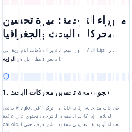
ما وراء الترجمة: ميزة تحسين
محركات البحث والجغرافيا
أكبر سبب لتغيير العلامات التجارية إلى MultiLipi ليس
.
السعر فقط - بل هو
الرؤية
1. فجوة صحة تحسين محركات البحث
ينشئ Weglot صفحات مترجمة، ولكنه غالبًا ما يتركها "في
الظلام". إذا كانت الصفحة المترجمة تحتوي على علامة
canoical معطلة أو وصف تعريفي مفقود، فلن تعرف حتى