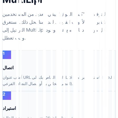
الخوف من "كسر الموقع" يبقي العديد من المستخدمين
عالقين في الأدوات القديمة. لقد قمنا بحل ذلك. يستغرق
الترحيل إلى MultiLipi أقل من 10 دقائق مع عدم وجود
وقت تعطل.
1
اتصال
أضف عنوان URL الخاص بك إلى MultiLipi (باستخدام برنامج LiveJS
النصي الخاص بنا أو اتصال النطاق الفرعي).
2
استيراد
يقوم نظامنا تلقائيًا بتعيين بنية موقعك الحالية.