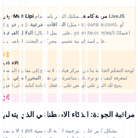
LiveJS
يمكنك النشر باستخدام
توفر MultiLipi مرونة كاملة.
(مثل es.yoursite.com)، أو
النطاقات الفرعية
(نص فوري)،
(على سبيل المثال، yoursite.com/es/) اعتمادًا
الدلائل الفرعية
على استراتيجية تحسين محركات البحث الخاصة بك.
الاختلاف:
لوحة التحكم الخاصة بنا هي "مركز قيادة". لا تحتاج إلى مغادرة المنصة
لمعرفة كيف تبدو ترجماتك مباشرة. نحن نقدم
المحرر المرئي
الذي
يتيح لك النقر على أي نص على موقعك وإعادة كتابته على الفور.
مراقبة الجودة: الذكاء الاصطناعي الذي يتعلم
يعتمد Weglot بشكل كبير على الترجمة الآلية القياسية