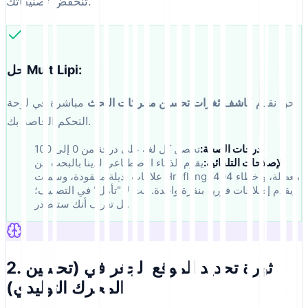
تنخفض تصنيفاتك.
حل MultiLipi:
نحن نقدم
كاشف ثغرات تحسين محركات البحث
مباشرة في لوحة
التحكم الخاصة بك.
تحصل كل لغة على درجة من 0 إلى 100.
درجات الصحة:
الإصلاحات التلقائية:
يقوم الذكاء الاصطناعي لدينا بالبحث عن
علامات بديلة مفقودة، وسمات Hreflang معطلة، وأخطاء 404،
ويقدم إصلاحات فورية بنقرة واحدة. أنت لا "تأمل" في التصنيف؛
بل تعرف أنك ستتصدر.
2. ثورة تحديد الموقع الجغرافي (تحسين
المحرك التوليدي)