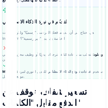
باللغة الألمانية لديها معدل ارتداد مرتفع.
التحكم في نبرة الذكاء الاصطناعي
هل تحتاج إلى أن يبدو موقعك الفرنسي "رسميًا" ولكن تسميات
Instagram الخاصة بك تبدو "غير رسمية"؟
ويجلود:
يتطلب منك إعادة كتابة الترجمات يدويًا أو توظيف محرّرين باهظي
الثمن.
استخدم
إعدادات نموذج الذكاء الاصطناعي
للتبديل الفوري لنبرة
MultiLipi:
موقعك بالكامل.
تسعير شفاف: توقف عن
الدفع مقابل "الكلمات"