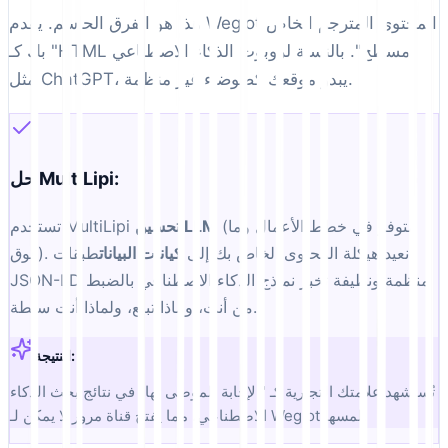
هذا هو الفرق الحاسم. يقدم Weglot المحتوى المترجم الخاص
بك كـ "HTML مسطح". بالنسبة لروبوت الذكاء الاصطناعي
مثل ChatGPT، يبدو موقعك كضوضاء غير منظمة.
حل MultiLipi:
(متوفر في خطط الأعمال وما
تحسين LLM
تستخدم MultiLipi
فوق). نعيد هيكلة المحتوى الخاص بك إلى
كيانات البيانات
طبقات
JSON-LD منظمة ونظيفة تخبر نماذج الذكاء الاصطناعي بالضبط
من أنت، وماذا تبيع، ولماذا أنت سلطة.
النتيجة:
تُستشهد علامتك التجارية كـ "الإجابة الموصى بها" في نتائج بحث الذكاء
الاصطناعي، مما يفتح قناة مرور لا يمكن لـ Weglot لمسها.