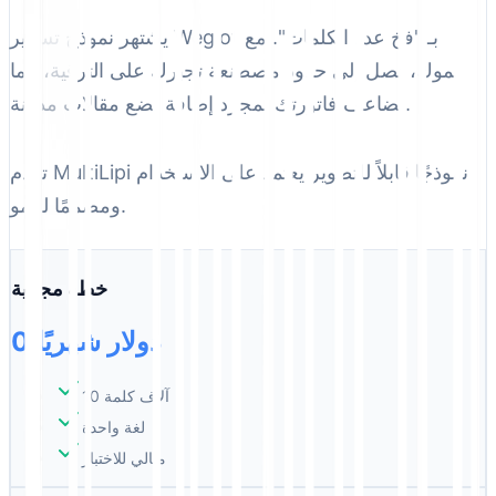
يشتهر نموذج تسعير Weglot بـ "فخ عدد الكلمات". مع
نموك، تصل إلى حدود مصطنعة تجبرك على الترقية، مما
يضاعف فاتورتك لمجرد إضافة بضع مقالات مدونة.
تقدم MultiLipi نموذجًا قابلاً للتطوير يعتمد على الاستخدام
ومصممًا للنمو.
خطة مجانية
0 دولار شهريًا
10 آلاف كلمة
لغة واحدة
مثالي للاختبار