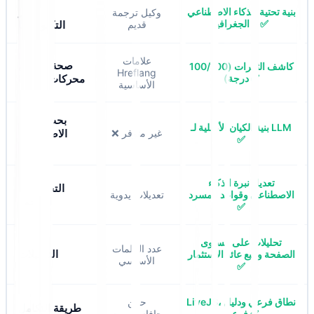
عصر
بنية تحتية للذكاء الاصطناعي
وكيل ترجمة
+ الجغرافيا ✅
قديم
التكنولوجيا
علامات
صحة تحسين
كاشف الثغرات (100/100
Hreflang
درجة) ✅
محركات البحث
الأساسية
بحث الذكاء
بنية الكيان الأصلية لـ LLM
❌ غير متوفر
الاصطناعي
✅
(GEO)
تعديل نبرة الذكاء
التحكم في
الاصطناعي وقواعد المسرد
تعديلات يدوية
الترجمة
✅
تحليلات على مستوى
عدد الكلمات
التحليلات
الصفحة وتتبع عائد الاستثمار
الأساسي
✅
LiveJS، نطاق فرعي ودليل
حقن
طريقة التكامل
فرعي ✅
جافاسكريبت