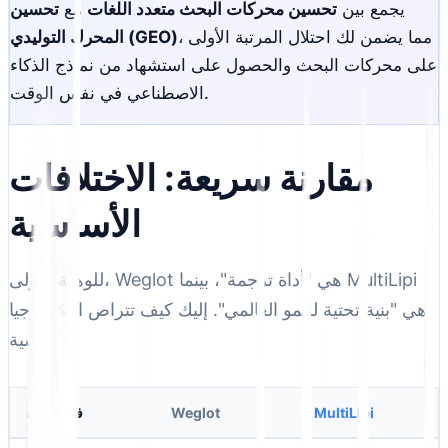
يجمع بين
تحسين محركات البحث متعدد اللغات
مع
تحسين
، مما يضمن لك احتلال المرتبة الأولى
المحرك التوليدي (GEO)
على محركات البحث والحصول على استشهاد من نماذج الذكاء
الاصطناعي في نفس الوقت.
مقارنة سريعة: الاختلافات
الأساسية
للوهلة الأولى، Weglot هي "أداة ترجمة"، بينما MultiLipi
هي "بنية تحتية للنمو العالمي". إليك كيف تتراص التكنولوجيا
الأساسية.
MultiLipi
Weglot
فئة الميزة