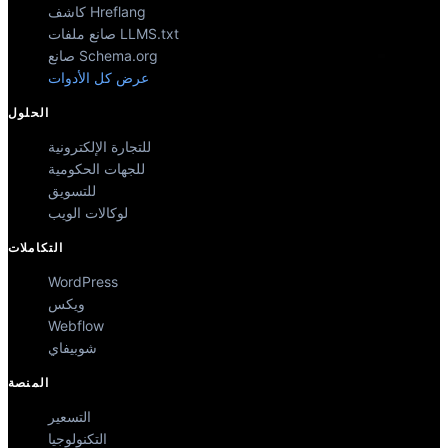
كاشف Hreflang
صانع ملفات LLMS.txt
صانع Schema.org
عرض كل الأدوات
الحلول
للتجارة الإلكترونية
للجهات الحكومية
للتسويق
لوكالات الويب
التكاملات
WordPress
ويكس
Webflow
شوبيفاي
المنصة
التسعير
التكنولوجيا