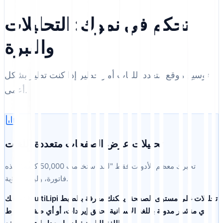
تحكم في نموك: التحليلات
والنبرة
توسيع موقع متعدد اللغات أمر خطير إذا كنت تطير بشكل
أعمى.
تحليلات عرض الصفحات متعددة اللغات
تخبرك معظم الأدوات فقط "لقد استخدمت 50,000 كلمة." هذه
فاتورة، وليست رؤية.
تحليلات على مستوى الصفحة
. يمكنك معرفة بالضبط
تمنحك MultiLipi
أي منشور مدونة باللغة الإسبانية يحقق إيرادات، أو أي صفحة هبوط