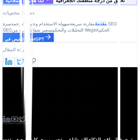
تحقق من درجة منطقتك الجغرافية
ابدأ هجرتك المجانية
جدول المحتويات
مقدمة
مقارنة سريعة
سهولة الاستخدام وجودة الترجمة
ميزة SEO و
الحكم
الهجرة من Weglot
التحليلات والتحكم
تسعير شفاف
GEO
تلخيص في ChatGPT
مشاركة المقال
ترجمة المواقع بالذكاء الاصطناعي، تحسين محركات البحث متعدد