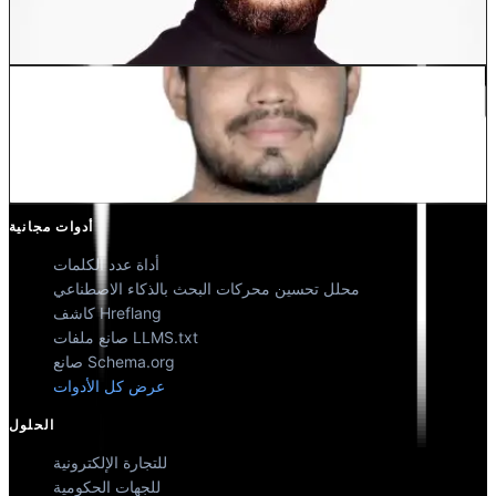
Dewang Bhardwaj
شريك مؤسس @MultiLipi
كونال سينغ شيخاوات
شريك مؤسس @MultiLipi
أدوات مجانية
أداة عدد الكلمات
محلل تحسين محركات البحث بالذكاء الاصطناعي
كاشف Hreflang
صانع ملفات LLMS.txt
صانع Schema.org
عرض كل الأدوات
الحلول
للتجارة الإلكترونية
للجهات الحكومية