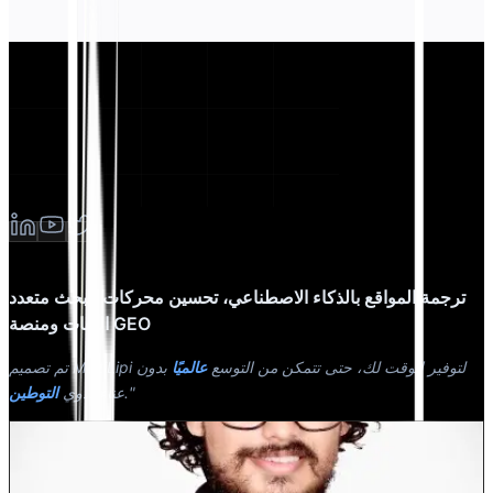
ترجمة المواقع بالذكاء الاصطناعي، تحسين محركات البحث متعدد
اللغات ومنصة GEO
تم تصميم MultiLipi لتوفير الوقت لك، حتى تتمكن من التوسع
عالميًا
بدون
."
عناء يدوي
التوطين