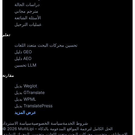
دراسات الحالة
مترجم مجاني
الأسئلة الشائعة
عمليات الترحيل
تعلم
تحسين محركات البحث متعدد اللغات
دليل GEO
دليل AEO
تحسين LLM
مقارنة
بديل Weglot
بديل GTranslate
بديل WPML
بديل TranslatePress
عرض المزيد
شروط الخدمة
سياسة الخصوصية
سياسة الاسترداد
© 2026 MultiLipi – الحل الكامل لترجمة المواقع المدعومة بالذكاء
الاصطناعي، وتحسين محركات البحث متعدد اللغات، وتحسين المحرك التوليدي