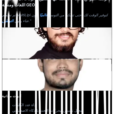
اللغات ومنصة GEO
تم تصميم MultiLipi لتوفير الوقت لك، حتى تتمكن من التوسع
عالميًا
بدون
."
عناء يدوي
التوطين
Dewang Bhardwaj
شريك مؤسس @MultiLipi
كونال سينغ شيخاوات
شريك مؤسس @MultiLipi
أدوات مجانية
أداة عدد الكلمات
محلل تحسين محركات البحث بالذكاء الاصطناعي