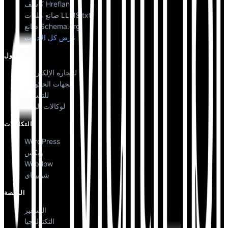
كاشف Hreflang
صانع ملفات LLMS.txt
صانع Schema.org
عرض كل الأدوات
الحلول
للتجارة الإلكترونية
للجهات الحكومية
للتسويق
لوكالات الويب
التكاملات
WordPress
ويكس
Webflow
شوبيفاي
المنصة
التسعير
التكنولوجيا