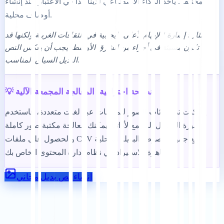
مختلفة. يأخذ الذكاء الاصطناعي لدينا هذا في الاعتبار عند إنشاء
أوصاف محلية.
مثال: إشارة "الإبهام لأعلى" إيجابية في الثقافات الغربية ولكنها قد
تكون مسيئة في أجزاء من الشرق الأوسط. يجب أن يعكس النص
البديل السياق المناسب.
💡 نصيحة احترافية: المعالجة المجمعة الآلية
إذا كنت تدير مئات الصور للمنتجات عبر لغات متعددة، فاستخدم
ميزة التحميل المجمع لأداتنا. يمكنك معالجة مكتبة صور كاملة
والحصول على ملفات CSV مع جميع النصوص البديلة المحلية
الجاهزة للاستيراد في نظام إدارة المحتوى الخاص بك.
إنشاء نص بديل مجاني