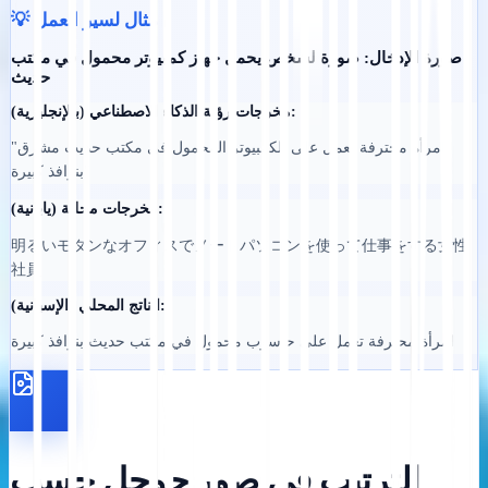
💡 مثال لسير العمل
صورة الإدخال: صورة لشخص يحمل جهاز كمبيوتر محمول في مكتب
حديث
مخرجات رؤية الذكاء الاصطناعي (بالإنجليزية):
"امرأة محترفة تعمل على الكمبيوتر المحمول في مكتب حديث مشرق
بنوافذ كبيرة"
مخرجات محلية (يابانية):
明るいモダンなオフィスでノートパソコンを使って仕事をする女性
社員
الناتج المحلي (الإسبانية):
امرأة محترفة تعمل على حاسوب محمول في مكتب حديث بنوافذ كبيرة
الترتيب في صور جوجل حسب