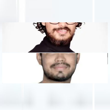
اللغات ومنصة GEO
تم تصميم MultiLipi لتوفير الوقت لك، حتى تتمكن من التوسع
عالميًا
بدون
."
عناء يدوي
التوطين
Dewang Bhardwaj
شريك مؤسس @MultiLipi
كونال سينغ شيخاوات
شريك مؤسس @MultiLipi
أدوات مجانية
أداة عدد الكلمات
محلل تحسين محركات البحث بالذكاء الاصطناعي
كاشف Hreflang