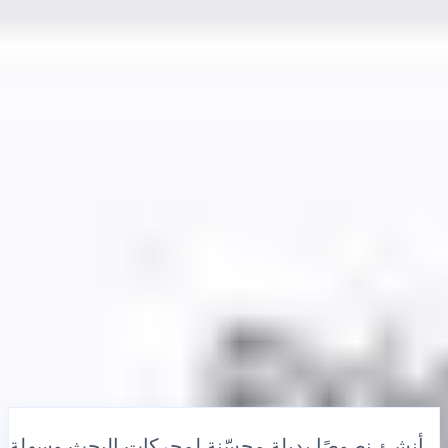
الحلول
التكاملات
التسعير
التكنولوجيا
الموارد
منتسب
40%
تسجيل الدخول
ابدأ
← رجوع
مقالة مساعدة
أداة مجانية لتوطين النصوص البديلة للصور
بالذكاء الاصطناعي: إنشاء سمات بديلة
متعددة اللغات لإمكانية الوصول وتحسين
محركات البحث
•
تاريخ غير صالح
•
MultiLipi
5 دقائق
اقرأ
أنشئ نصوصًا بديلة محسّنة لمحركات البحث وسهلة