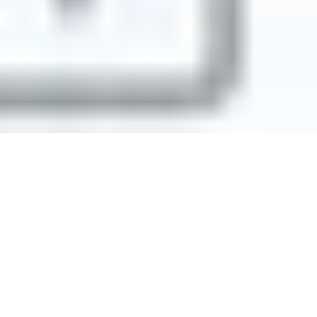
بديل GTranslate
بديل WPML
بديل TranslatePress
عرض المزيد
شروط الخدمة
سياسة الخصوصية
سياسة الاسترداد
© 2026 MultiLipi – الحل الكامل لترجمة المواقع المدعومة بالذكاء
الاصطناعي، وتحسين محركات البحث متعدد اللغات، وتحسين المحرك التوليدي
(GEO).