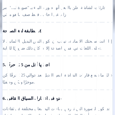
قارئات الشاشة تعلن بالفعل أنها صورة. البدء بـ "صورة لـ..." أمر
زائد عن الحاجة. فقط صف ما هو مرئي.
٤. مطابقة لغة الصفحة
إذا كانت صفحتك بالألمانية، فيجب أن يكون النص البديل بالألمانية. لا
تخلط اللغات في نفس الصفحة إلا إذا كان ذلك ضروريًا للغاية.
5. اجعلها أقل من 125 حرفًا
غالبًا ما تقطع قارئات الشاشة النص البديل بعد حوالي 125 حرفًا. كن
موجزًا ولكن وصفيًا.
6. ضع في اعتبارك السياق الثقافي
قد يكون للصورة التي تعرض إيماءات اليد معانٍ مختلفة في ثقافات