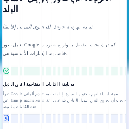
البلد
كيفية فهرسة جوجل للمحتوى المرئي إقليميًا.
تعمل صور Google كمحرك بحث منفصل بخوارزمية ترتيب
خاصة به. الإشارات الأساسية هي:
مطابقة الكلمات المفتاحية للنص البديل
تقرأ Google السمة البديلة لفهم محتوى الصورة. إذا بحث مستخدم ألماني
عن "handgemachte keramik"، فيجب أن يحتوي النص البديل الخاص بك على
هذه الكلمات بالضبط.