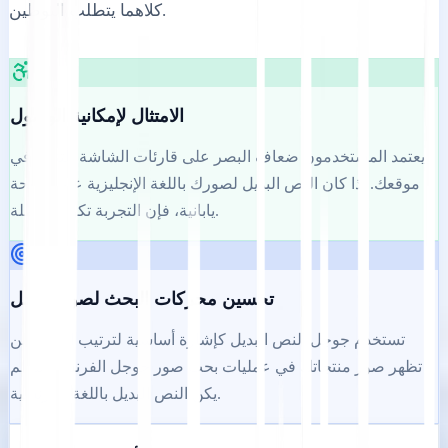
كلاهما يتطلب التوطين.
الامتثال لإمكانية الوصول
يعتمد المستخدمون ضعاف البصر على قارئات الشاشة للتنقل في
موقعك. إذا كان النص البديل لصورك باللغة الإنجليزية على صفحة
يابانية، فإن التجربة تكون معطلة.
تحسين محركات البحث لصور جوجل
تستخدم جوجل النص البديل كإشارة أساسية لترتيب الصور. لن
تظهر صور منتجاتك في عمليات بحث صور جوجل الفرنسية ما لم
يكن النص البديل باللغة الفرنسية.