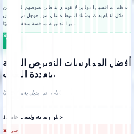
معظم المنافسين الدوليين لا يقومون بتوطين نصوصهم البديلة. من
خلال القيام بذلك، يمكنك السيطرة على صور جوجل في الأسواق
غير الإنجليزية بمنافسة منخفضة نسبيًا.
أفضل الممارسات للنصوص البديلة
متعددة اللغات
كتابة نص بديل يعمل عالميًا.
1. اجعلها وصفية، وليست عامة
❌ سيء: