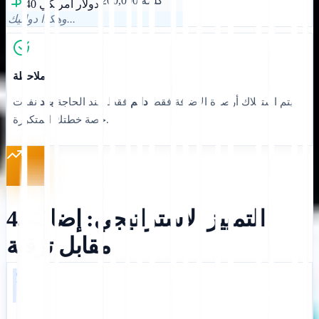
200,000 كلمة
40 دولار أمريكي
وهكذا دواليك...
ملاحظة:
يتم استهلاك أرصدة الإضافة فقط
دائم
فقط عند الحاجة
بعد
نفدت
حصة خطتك المتكررة.
4. التمييز الاستراتيجي: إضافة
مقابل ترقية