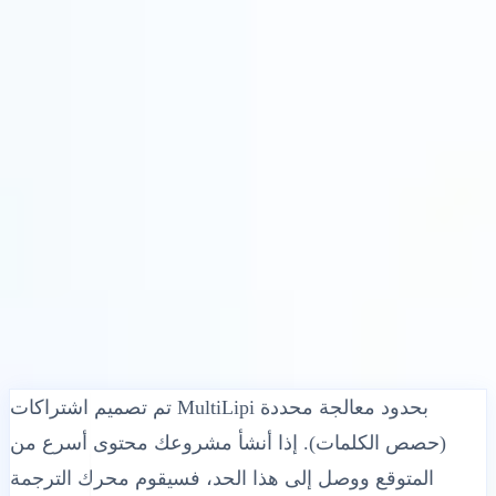
الحلول
التكاملات
التسعير
التكنولوجيا
الموارد
منتسب
40%
تسجيل الدخول
ابدأ
← رجوع
مقالة مساعدة
ماذا يحدث عندما تنفد كلمات MultiLipi
لدي؟
•
تاريخ غير صالح
•
MultiLipi
5 دقائق
اقرأ
تم تصميم اشتراكات MultiLipi بحدود معالجة محددة
(حصص الكلمات). إذا أنشأ مشروعك محتوى أسرع من
المتوقع ووصل إلى هذا الحد، فسيقوم محرك الترجمة