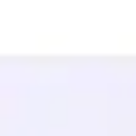
التكنولوجيا
منتسب (40%)
اللغات المتاحة
مركز المساعدة
اتصل بنا
الموارد
مدونة
مسرد المصطلحات
دراسات الحالة
مترجم مجاني
الأسئلة الشائعة
عمليات الترحيل
تعلم
تحسين محركات البحث متعدد اللغات
دليل GEO
دليل AEO
تحسين LLM