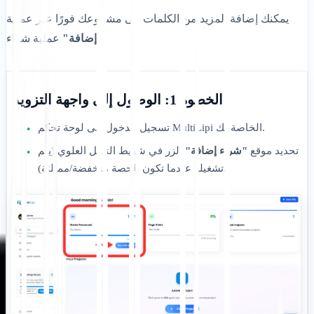
يمكنك إضافة المزيد من الكلمات إلى مشروعك فورًا عبر عملية
عملية شراء.
"إضافة"
الخطوة 1: الوصول إلى واجهة التزويد
تسجيل الدخول إلى لوحة تحكم MultiLipi الخاصة بك.
•
تحديد موقع
"شراء إضافة"
الزر في شريط التنقل العلوي (يتم
•
تشغيله عندما تكون الحصة منخفضة/ممتلئة).