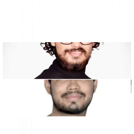
ترجمة المواقع بالذكاء الاصطناعي، تحسين محركات البحث متعدد
اللغات ومنصة GEO
تم تصميم MultiLipi لتوفير الوقت لك، حتى تتمكن من التوسع
عالميًا
بدون
."
عناء يدوي
التوطين
Dewang Bhardwaj
شريك مؤسس @MultiLipi
كونال سينغ شيخاوات
شريك مؤسس @MultiLipi
أدوات مجانية
أداة عدد الكلمات