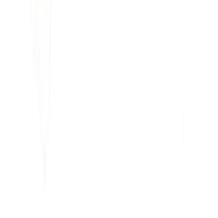
محلل تحسين محركات البحث بالذكاء الاصطناعي
كاشف Hreflang
صانع ملفات LLMS.txt
صانع Schema.org
عرض كل الأدوات
الحلول
للتجارة الإلكترونية
للجهات الحكومية
للتسويق
لوكالات الويب
التكاملات
WordPress
ويكس
Webflow
شوبيفاي
المنصة
التسعير