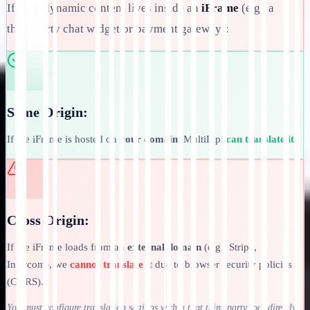
If your dynamic content lives inside an
iFrame
(e.g., a
third-party chat widget or payment gateway):
Same Origin:
If the iFrame is hosted on
your domain
, MultiLipi
can translate it
.
Cross Origin:
If the iFrame loads from an
external domain
(e.g., Stripe,
Intercom), we
cannot translate it
due to browser security policies
(CORS).
You must configure translation settings within that third-party tool directly.