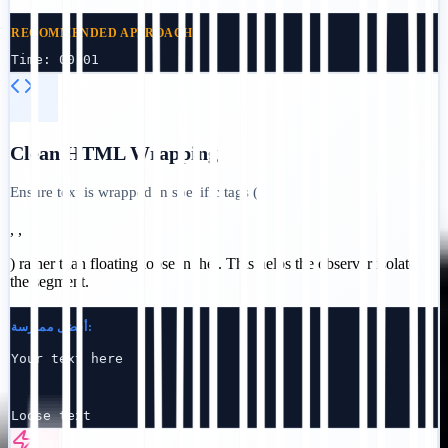
RECOMMENDED APPROACH:
Time:
00:01
Clean HTML Wrapping
Ensure text is wrapped in specific tags (
,
,
) rather than floating loose in the . This helps the observer isolate
the segment.
أفضل ممارسة:
Your text here
Loose text  