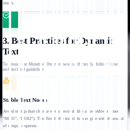
intact.
3. Best Practices for Dynamic
Text
To ensure the MutationObserver works efficiently, follow these
architectural guidelines:
Stable Text Nodes
Avoid strings that change every second (like a countdown timer:
"00:01", "00:02"). This floods the translation engine with thousands
of unique requests.