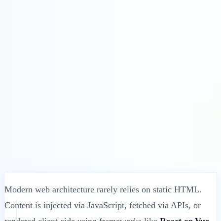
الحلول
التكاملات
التسعير
التكنولوجيا
الموارد
منتسب
40%
تسجيل الدخول
ابدأ
← رجوع
مقالة مساعدة
How to Translate Dynamic Content with
MultiLipi
•
تاريخ غير صالح
•
MultiLipi
5 دقائق
اقرأ
Modern web architecture rarely relies on static HTML.
Content is injected via JavaScript, fetched via APIs, or
rendered client-side using frameworks like
React or Vue
.