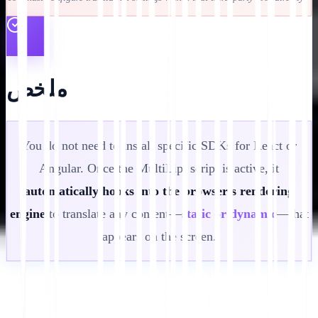
ملخص
You do not need to install specific SDKs for React or
Angular. Once the MultiLipi script is active, it
automatically hooks into the browser's rendering
engine
to translate any content—
static or dynamic
—that
appears on the screen.