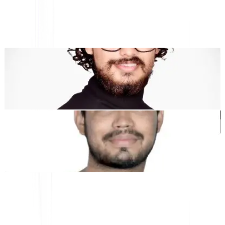
اللغات ومنصة GEO
تم تصميم MultiLipi لتوفير الوقت لك، حتى تتمكن من التوسع
عالميًا
بدون
."
عناء يدوي
التوطين
Dewang Bhardwaj
شريك مؤسس @MultiLipi
كونال سينغ شيخاوات
شريك مؤسس @MultiLipi
أدوات مجانية
أداة عدد الكلمات
محلل تحسين محركات البحث بالذكاء الاصطناعي
كاشف Hreflang