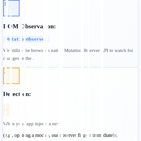
1
DOM Observation:
MutationObserver
We utilize the browser's native MutationObserver API to watch for
changes in the .
2
Detection:
When your app injects a new
(e.g., opening a modal), our observer flags it immediately.