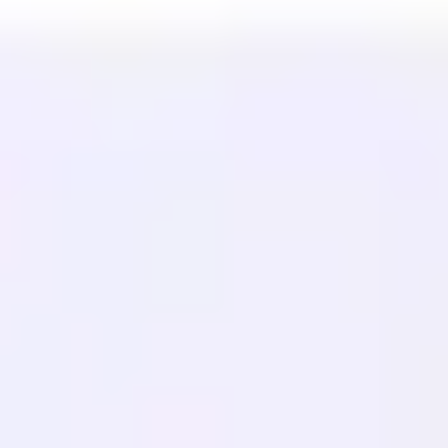
اللغات المتاحة
مركز المساعدة
اتصل بنا
الموارد
مدونة
مسرد المصطلحات
دراسات الحالة
مترجم مجاني
الأسئلة الشائعة
عمليات الترحيل
تعلم
تحسين محركات البحث متعدد اللغات
دليل GEO
دليل AEO
تحسين LLM
مقارنة
بديل Weglot