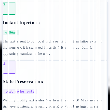
3
Instant Injection:
< 50ms
The text is sent to our local cache or API. If a translation exists in
the memory, it is swapped instantly (often in under 50ms),
appearing seamless to the user.
4
State Preservation:
text nodes only
We only modify text nodes. We do not destroy DOM elements or
strip event listeners, ensuring your React/Vue bindings remain