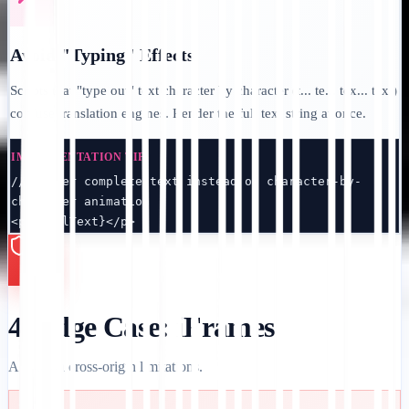
Avoid "Typing" Effects
Scripts that "type out" text character by character (t... te... tex... text)
confuse translation engines. Render the full text string at once.
IMPLEMENTATION TIP:
// Render complete text instead of character-by-
character animation

<p>{fullText}</p>
4. Edge Case: iFrames
A note on cross-origin limitations.