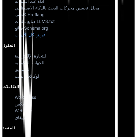
أداة عدد الكلمات
محلل تحسين محركات البحث بالذكاء الاصطناعي
كاشف Hreflang
صانع ملفات LLMS.txt
صانع Schema.org
عرض كل الأدوات
الحلول
للتجارة الإلكترونية
للجهات الحكومية
للتسويق
لوكالات الويب
التكاملات
WordPress
ويكس
Webflow
شوبيفاي
المنصة