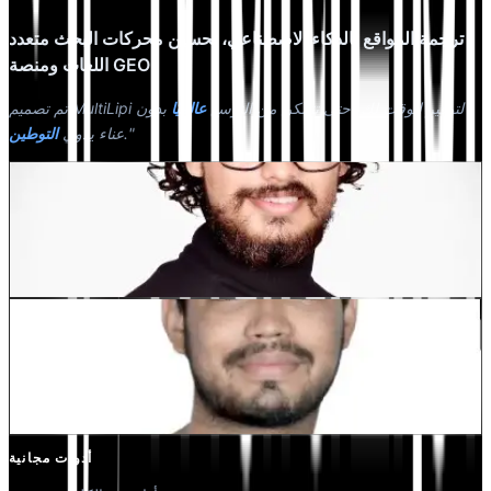
ترجمة المواقع بالذكاء الاصطناعي، تحسين محركات البحث متعدد
اللغات ومنصة GEO
تم تصميم MultiLipi لتوفير الوقت لك، حتى تتمكن من التوسع
عالميًا
بدون
."
عناء يدوي
التوطين
Dewang Bhardwaj
شريك مؤسس @MultiLipi
كونال سينغ شيخاوات
شريك مؤسس @MultiLipi
أدوات مجانية