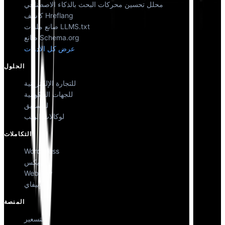
محلل تحسين محركات البحث بالذكاء الاصطناعي
كاشف Hreflang
صانع ملفات LLMS.txt
صانع Schema.org
عرض كل الأدوات
الحلول
للتجارة الإلكترونية
للجهات الحكومية
للتسويق
لوكالات الويب
التكاملات
WordPress
ويكس
Webflow
شوبيفاي
المنصة
التسعير