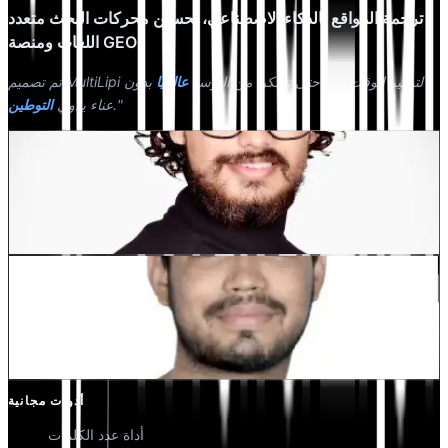
ترجمة المواقع بالذكاء الاصطناعي، تحسين محركات البحث متعدد
اللغات ومنصة GEO
تم تصميم MultiLipi لتوفير الوقت لك، حتى تتمكن من التوسع
عالميًا
بدون
."
عناء يدوي
التوطين
Dewang Bhardwaj
شريك مؤسس @MultiLipi
كونال سينغ شيخاوات
شريك مؤسس @MultiLipi
أدوات مجانية
أداة عدد الكلمات