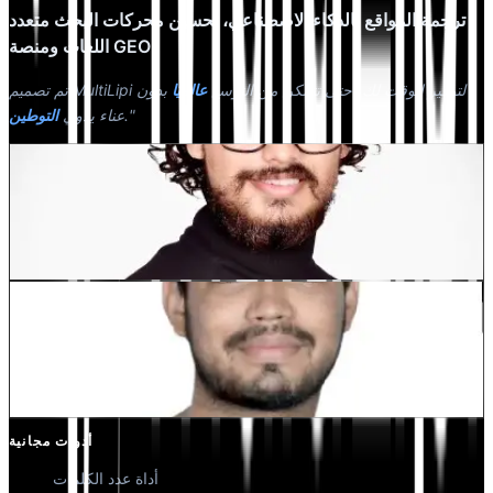
ترجمة المواقع بالذكاء الاصطناعي، تحسين محركات البحث متعدد
اللغات ومنصة GEO
تم تصميم MultiLipi لتوفير الوقت لك، حتى تتمكن من التوسع
عالميًا
بدون
."
عناء يدوي
التوطين
Dewang Bhardwaj
شريك مؤسس @MultiLipi
كونال سينغ شيخاوات
شريك مؤسس @MultiLipi
أدوات مجانية
أداة عدد الكلمات