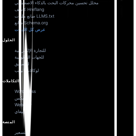
محلل تحسين محركات البحث بالذكاء الاصطناعي
كاشف Hreflang
صانع ملفات LLMS.txt
صانع Schema.org
عرض كل الأدوات
الحلول
للتجارة الإلكترونية
للجهات الحكومية
للتسويق
لوكالات الويب
التكاملات
WordPress
ويكس
Webflow
شوبيفاي
المنصة
التسعير