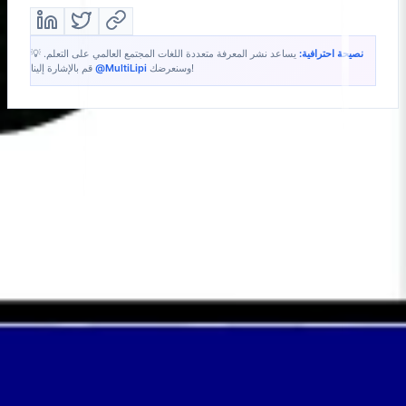
نصيحة احترافية:
يساعد نشر المعرفة متعددة اللغات المجتمع العالمي على التعلم.
💡
وسنعرضك!
@MultiLipi
قم بالإشارة إلينا